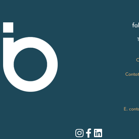
fa
C
Contat
E. cont