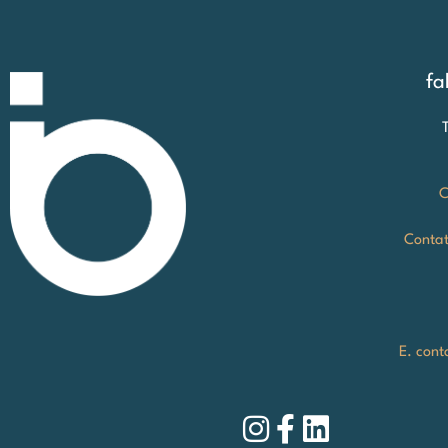
fa
C
Contat
E. cont