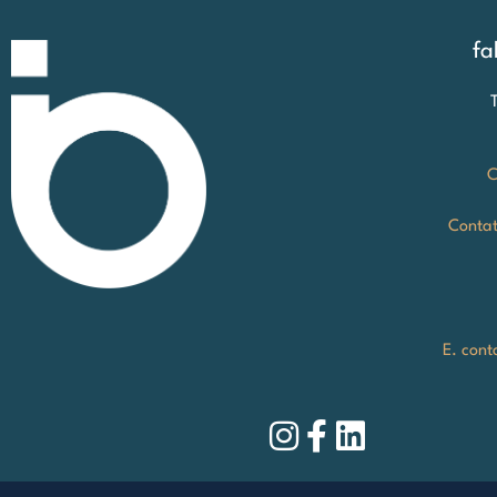
fa
C
Contat
E. cont